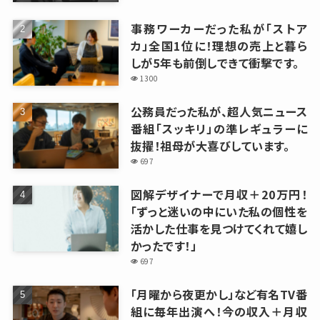
事務ワーカーだった私が「ストア
カ」全国1位に！理想の売上と暮ら
しが5年も前倒しできて衝撃です。
1300
公務員だった私が、超人気ニュース
番組「スッキリ」の準レギュラーに
抜擢！祖母が大喜びしています。
697
図解デザイナーで月収＋20万円！
「ずっと迷いの中にいた私の個性を
活かした仕事を見つけてくれて嬉し
かったです！」
697
「月曜から夜更かし」など有名TV番
組に毎年出演へ！今の収入＋月収