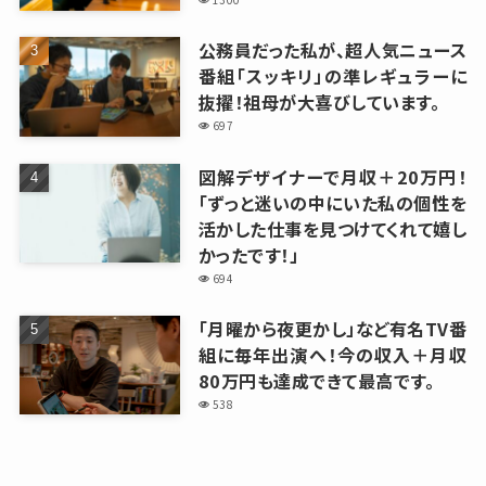
公務員だった私が、超人気ニュース
番組「スッキリ」の準レギュラーに
抜擢！祖母が大喜びしています。
697
図解デザイナーで月収＋20万円！
「ずっと迷いの中にいた私の個性を
活かした仕事を見つけてくれて嬉し
かったです！」
694
「月曜から夜更かし」など有名TV番
組に毎年出演へ！今の収入＋月収
80万円も達成できて最高です。
538